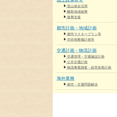
国土政策研究
里山保全活用
離島地域振興
復興支援
都市計画・地域計画
都市マスタープラン等
市街地整備計画等
交通計画・物流計画
交通管理・交通施設計画
公共交通計画
物流事業調査・経営改善計画
海外業務
都市・交通問題解決