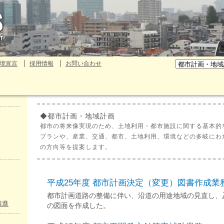
境宣言
採用情報
お問い合わせ
◆都市計画・地域計画
都市の将来像実現のため、土地利用・都市施設に関する基本的
プランや、産業、交通、都市、土地利用、環境などの多岐にわ
の方向等を提案します。
平成25年度 都市計画決定（変更）図書作成業
都市計画道路の整備に伴い、沿道の用途地域の見直し、
推進
の図面を作成した。