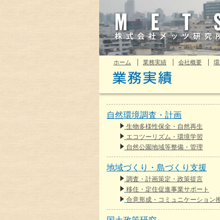
ホーム
業務実績
会社概要
環
自然環境調査・計画
生物多様性保全・自然再生
エコツーリズム・環境学習
自然公園地域等整備・管理
地域づくり・島づくり支援
調査・計画策定・政策提言
移住・定住促進事業サポート
合意形成・コミュニケーション