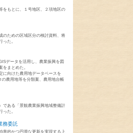
等をもとに、１号地区、２項地区の
成のための区域区分の検討資料、将
行った。
ISデータを活用し、農業振興を図
案をまとめた。
定に向けた農用地データベースを
タの農用地等を分類案、農用地台帳
）である「景観農業振興地域整備計
行った。
業務委託
効率的かつ円滑な更新を実現する上