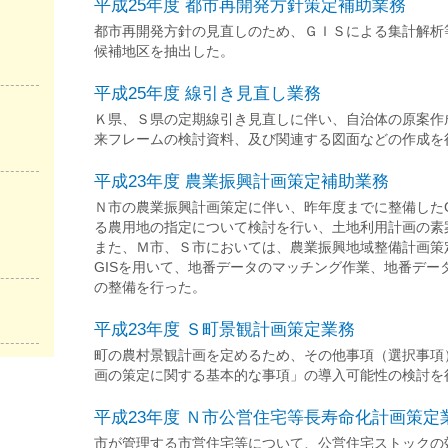
平成25年度 都市再開発方針策定補助業務
都市再開発方針の見直しのため、ＧＩＳによる集計解析
候補地区を抽出した。
平成25年度 線引き見直し業務
Ｋ県、Ｓ県の定期線引き見直しに伴い、自治体の原案作
来フレームの検討資料、及び関連する図面などの作成を
平成23年度 農業振興計画策定補助業務
Ｎ市の農業振興計画策定に伴い、昨年度までに整備したG
る農用地の指定について検討を行い、土地利用計画の素
また、Ｍ市、Ｓ市においては、農業振興地域整備計画策
GISを用いて、地番データのマッチング作業、地番デー
の整備を行った。
平成23年度 Ｓ町景観計画策定業務
町の農村景観計画を定めるため、その他事項（選択事項
画の策定に関する基本的な事項」の導入可能性の検討を
平成23年度 Ｎ市公営住宅等長寿命化計画策定
市が管理する市営住宅等について、公営住宅ストックの